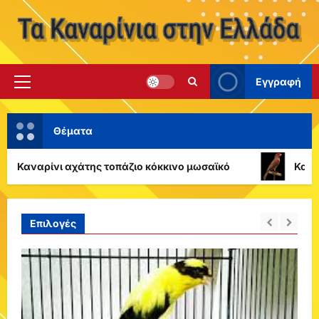
Skip
to
content
Εγγραφή
Primary
Menu
Θέματα
Καναρίνι αχάτης τοπάζιο κόκκινο μωσαϊκό
Καναρί
Επιλογές