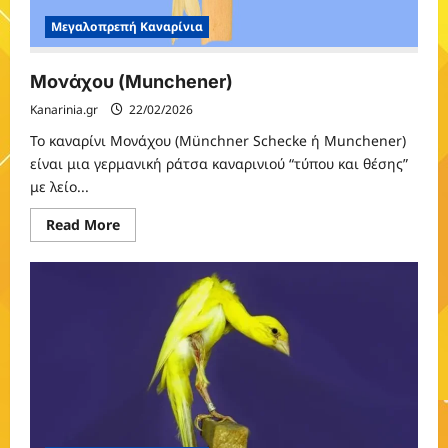
Μεγαλοπρεπή Καναρίνια
Μονάχου (Munchener)
Kanarinia.gr
22/02/2026
Το καναρίνι Μονάχου (Münchner Schecke ή Munchener)
είναι μια γερμανική ράτσα καναρινιού “τύπου και θέσης”
με λείο...
Read
Read More
more
about
Μονάχου
(Munchener)