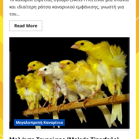
και ιδιαίτερη ράτσα καναρινιού εμφάνισης, γνωστή για
τον...
Read
Read More
more
about
Ελβετίας
σγουρό
(Swiss
Frill)
Μεγαλοπρεπή Καναρίνια