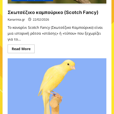
Σκωτσέζικο καμπούρικο (Scotch Fancy)
Kanarinia.gr
22/02/2026
Το καναρίνι Scotch Fancy (Σκωτσέζικο Καμπούρικο) είναι
μια ιστορική ράτσα «στάσης» ή «τύπου» που ξεχωρίζει
για το...
Read
Read More
more
about
Σκωτσέζικο
καμπούρικο
(Scotch
Fancy)