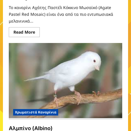
Το καναρίνι Αχάτης Παστέλ Κόκκινο Μωσαϊκό (Agate
Pastel Red Mosaic) είναι ένα από τα πιο εντυπωσιακά
μελανινικά...
Read
Read More
more
about
Αχάτης
Παστέλ
Κόκκινο
Μωσαϊκό
Χρωματιστά Καναρίνια
Αλμπίνο (Albino)