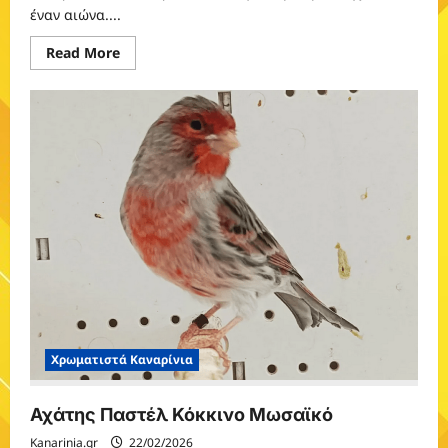
έναν αιώνα....
Read
Read More
more
about
London
Fancy
Χρωματιστά Καναρίνια
Αχάτης Παστέλ Κόκκινο Μωσαϊκό
Kanarinia.gr
22/02/2026