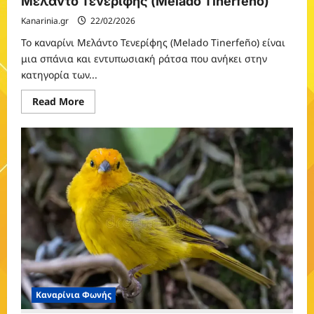
Μελάντο Τενερίφης (Melado Tinerfeño)
Kanarinia.gr
22/02/2026
Το καναρίνι Μελάντο Τενερίφης (Melado Tinerfeño) είναι
μια σπάνια και εντυπωσιακή ράτσα που ανήκει στην
κατηγορία των...
Read
Read More
more
about
Μελάντο
Τενερίφης
(Melado
Tinerfeño)
Καναρίνια Φωνής