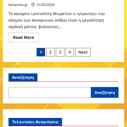
Kanarinia.gr
21/02/2026
Το καναρίνι Lancashire θεωρείται ο «γίγαντας» του
κόσμου των καναρινιών, καθώς είναι η μεγαλύτερη
αγγλική ράτσα, φτάνοντας...
Read
Read More
more
about
Λάνκασαϊρ
Σελιδοποίηση
1
2
3
4
Next
(Lancashire)
άρθρων
Αναζήτηση
Αναζήτηση
Τελευταίες Αναρτήσεις