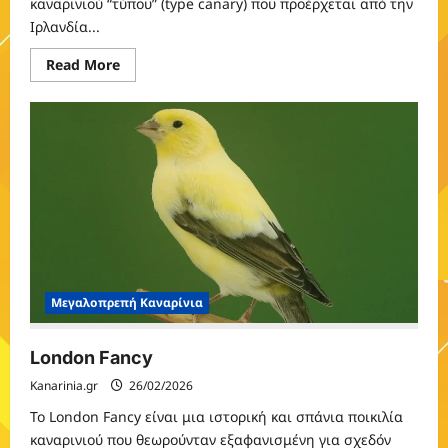
καναρινιού “τύπου” (type canary) που προέρχεται από την
Ιρλανδία...
Read
Read More
more
about
Irish
Fancy
Μεγαλοπρεπή Καναρίνια
London Fancy
Kanarinia.gr
26/02/2026
Το London Fancy είναι μια ιστορική και σπάνια ποικιλία
καναρινιού που θεωρούνταν εξαφανισμένη για σχεδόν