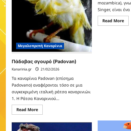
mozambica), γνω
Singer, είναι ένα
Re
Read More
mo
abo
Μο
(Cr
mo
Μεγαλοπρεπή Καναρίνια
Πάδοβας σγουρό (Padovan)
Kanarinia.gr
21/02/2026
Τα καναρίνια Padovan (επίσημα
Padovano) αναφέρονται τόσο σε μια
συγκεκριμένη ιταλική ράτσα καναρινιών.
1. Η Ράτσα Καναρινιού...
Read
Read More
more
about
Πάδοβας
σγουρό
(Padovan)