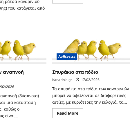
ερη ράτσα καναρινιού
more
about
σης) που κατάγεται από
Ποδάγρα
ad
re
ut
νης
rnois)
Ασθένειες
ν αναπνοή
Σπυράκια στα πόδια
Kanarinia.gr
17/02/2026
/02/2026
Τα σπυράκια στα πόδια των καναρινιών
μπορεί να οφείλονται σε διαφορετικές
 αναπνοή (δύσπνοια)
αιτίες, με κυριότερες την ευλογιά, τα...
ίναι μια κατάσταση
ς, καθώς ο
Read
Read More
ς είναι...
more
about
Σπυράκια
ad
στα