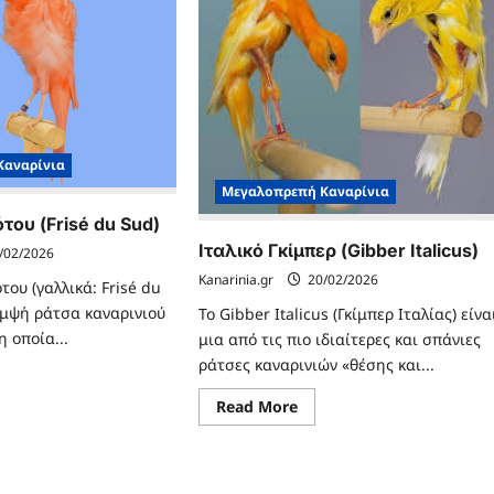
Καναρίνια
Μεγαλοπρεπή Καναρίνια
του (Frisé du Sud)
Ιταλικό Γκίμπερ (Gibber Italicus)
/02/2026
Kanarinia.gr
20/02/2026
του (γαλλικά: Frisé du
κομψή ράτσα καναρινιού
Το Gibber Italicus (Γκίμπερ Ιταλίας) είνα
η οποία...
μια από τις πιο ιδιαίτερες και σπάνιες
ράτσες καναρινιών «θέσης και...
ad
re
Read
Read More
ut
more
ουρό
about
υ
Ιταλικό
του
Γκίμπερ
isé
(Gibber