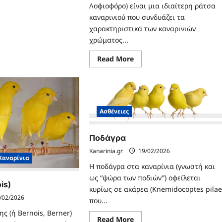
ad
Λοφιοφόρο) είναι μια ιδιαίτερη ράτσα
re
καναρινιού που συνδυάζει τα
ut
ριτς
χαρακτηριστικά των καναρινιών
rwich)
χρώματος...
Read
Read More
more
about
Γερμανικό
σκουφάτο
(Huppe
Allemnd)
Ασθένειες
Ποδάγρα
Kanarinia.gr
19/02/2026
Καναρίνια
Η ποδάγρα στα καναρίνια (γνωστή και
ως “ψώρα των ποδιών”) οφείλεται
is)
κυρίως σε ακάρεα (Knemidocoptes pilae
/02/2026
που...
ης (ή Bernois, Berner)
Read
Read More