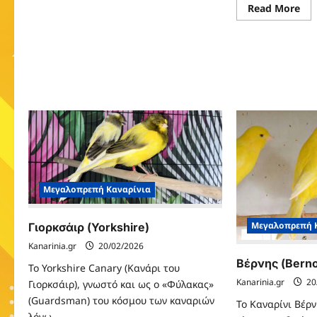
Ιταλικό
Re
Read More
Γιγαντιαίο
mo
Σγουρό
abo
(Arricciato
Νό
Gigante
(No
Italiano)
Μεγαλοπρεπή Καναρίνια
Μεγαλοπρεπή 
Γιορκσάιρ (Yorkshire)
Kanarinia.gr
20/02/2026
Βέρνης (Berno
Το Yorkshire Canary (Κανάρι του
Kanarinia.gr
20
Γιορκσάιρ), γνωστό και ως ο «Φύλακας»
(Guardsman) του κόσμου των καναριών
Το Καναρίνι Βέρν
λόγω...