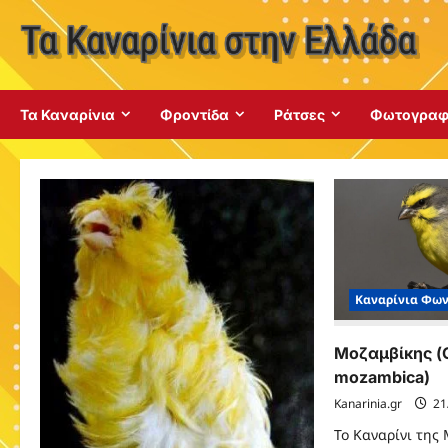
Skip
to
content
Τα Καναρίνια
Φροντίδα
Ράτσες
Φωτογραφ
Καναρίνια Φω
Μοζαμβίκης (C
mozambica)
Kanarinia.gr
21
Το Καναρίνι της 