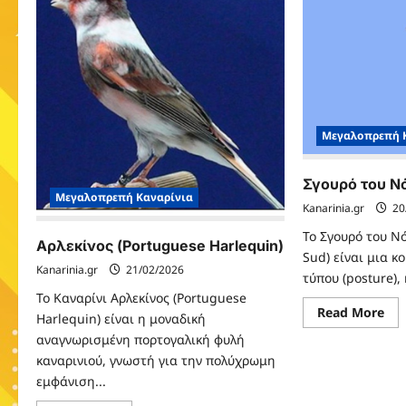
Μεγαλοπρεπή 
Σγουρό του Νό
Μεγαλοπρεπή Καναρίνια
Kanarinia.gr
20
Το Σγουρό του Νό
Αρλεκίνος (Portuguese Harlequin)
Sud) είναι μια 
Kanarinia.gr
21/02/2026
τύπου (posture), 
Το Καναρίνι Αρλεκίνος (Portuguese
Re
Read More
Harlequin) είναι η μοναδική
mo
abo
αναγνωρισμένη πορτογαλική φυλή
Σγ
καναρινιού, γνωστή για την πολύχρωμη
το
Νό
εμφάνιση...
(Fr
du