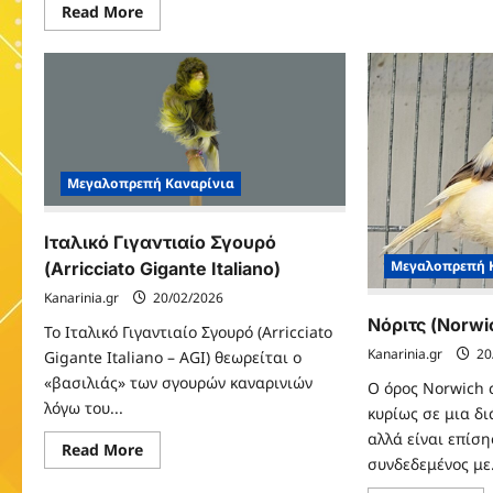
Sud
Read
Read More
more
about
Αρλεκίνος
(Portuguese
Harlequin)
Μεγαλοπρεπή Καναρίνια
Ιταλικό Γιγαντιαίο Σγουρό
Μεγαλοπρεπή 
(Arricciato Gigante Italiano)
Kanarinia.gr
20/02/2026
Νόριτς (Norwi
Το Ιταλικό Γιγαντιαίο Σγουρό (Arricciato
Kanarinia.gr
20
Gigante Italiano – AGI) θεωρείται ο
«βασιλιάς» των σγουρών καναρινιών
Ο όρος Norwich 
λόγω του...
κυρίως σε μια δ
αλλά είναι επίσ
Read
Read More
συνδεδεμένος με.
more
about