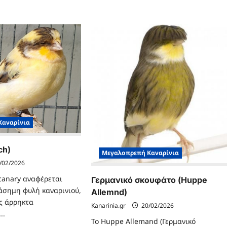
Italicus)
)
Καναρίνια
ch)
Μεγαλοπρεπή Καναρίνια
/02/2026
canary αναφέρεται
Γερμανικό σκουφάτο (Huppe
ιάσημη φυλή καναρινιού,
Allemnd)
ης άρρηκτα
Kanarinia.gr
20/02/2026
..
Το Huppe Allemand (Γερμανικό