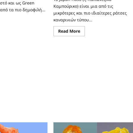
στό και ως Green
Καμπούρικο) είναι μια από τις
 από τα πιο δημοφιλή...
μικρότερες και πιο ιδιαίτερες ράτσες
καναρινιών τύπου...
ad
re
ut
Read
Read More
ζαμβίκης
more
ithagra
about
zambica)
Γιαπωνέζικο
Καμπούρικο
(Japan
Hoso)