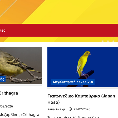
ίες
νής
Μεγαλοπρεπή Καναρίνια
rithagra
Γιαπωνέζικο Καμπούρικο (Japan
Hoso)
/02/2026
Kanarinia.gr
21/02/2026
Μοζαμβίκης (Crithagra
Το Japan Hoso (ή Γιαπωνέζικο