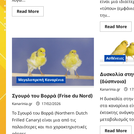
είναι μια ιδιαίτ
«τύπου» (εμφάνι
Read
Read More
more
την...
about
Γιορκσάιρ
Re
Read More
(Yorkshire)
mo
abo
Βέρ
(Be
Ασθένειες
Δυσκολία στη
Μεγαλοπρεπή Καναρίνια
(δύσπνοια)
Kanarinia.gr
17
Σγουρό του Βορρά (Frise du Nord)
Η δυσκολία στην
Kanarinia.gr
17/02/2026
στα καναρίνια ε
έκτακτης ανάγκη
Το Σγουρό του Βορρά (Northern Dutch
μεταβολισμός του
Frilled Canary) είναι μια από τις
παλαιότερες και πιο χαρακτηριστικές
Re
Read More
ράτσες...