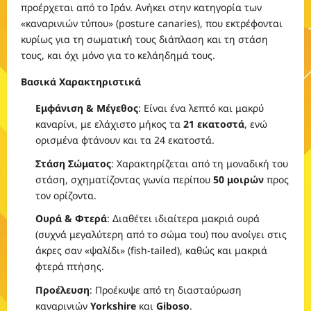
προέρχεται από το Ιράν. Ανήκει στην κατηγορία των
«καναρινιών τύπου» (posture canaries), που εκτρέφονται
κυρίως για τη σωματική τους διάπλαση και τη στάση
τους, και όχι μόνο για το κελάηδημά τους.
Βασικά Χαρακτηριστικά
Εμφάνιση & Μέγεθος
: Είναι ένα λεπτό και μακρύ
καναρίνι, με ελάχιστο μήκος τα
21 εκατοστά
, ενώ
ορισμένα φτάνουν και τα 24 εκατοστά.
Στάση Σώματος
: Χαρακτηρίζεται από τη μοναδική του
στάση, σχηματίζοντας γωνία περίπου
50 μοιρών
προς
τον ορίζοντα.
Ουρά & Φτερά
: Διαθέτει ιδιαίτερα μακριά ουρά
(συχνά μεγαλύτερη από το σώμα του) που ανοίγει στις
άκρες σαν «ψαλίδι» (fish-tailed), καθώς και μακριά
φτερά πτήσης.
Προέλευση
: Προέκυψε από τη διασταύρωση
καναρινιών
Yorkshire
και
Giboso
.