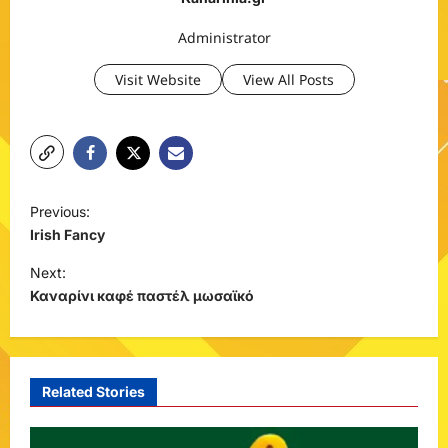
Administrator
Visit Website
View All Posts
P
Previous:
o
Irish Fancy
s
Next:
t
Καναρίνι καφέ παστέλ μωσαϊκό
n
a
v
Related Stories
i
g