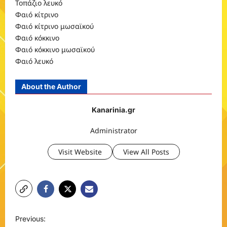
Τοπάζιο λευκό
Φαιό κίτρινο
Φαιό κίτρινο μωσαϊκού
Φαιό κόκκινο
Φαιό κόκκινο μωσαϊκού
Φαιό λευκό
About the Author
Kanarinia.gr
Administrator
Visit Website
View All Posts
P
Previous: