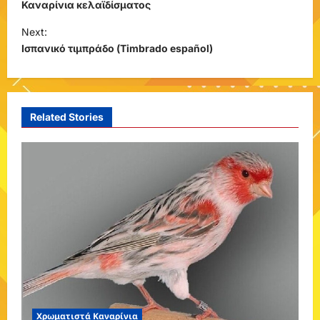
o
Καναρίνια κελαϊδίσματος
s
Next:
t
Ισπανικό τιμπράδο (Timbrado español)
n
a
v
Related Stories
i
g
a
t
i
o
n
Χρωματιστά Καναρίνια