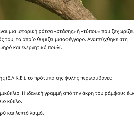
ναι μια ιστορική ράτσα «στάσης» ή «τύπου» που ξεχωρίζει
ς του, το οποίο θυμίζει μισοφέγγαρο. Αναπτύχθηκε στη
ζωηρό και ενεργητικό πουλί.
 (Ε.Λ.Κ.Ε.), το πρότυπο της φυλής περιλαμβάνει:
ημικύκλιο. Η ιδανική γραμμή από την άκρη του ράμφους έω
ειο κύκλο.
ρύ και λεπτό λαιμό.