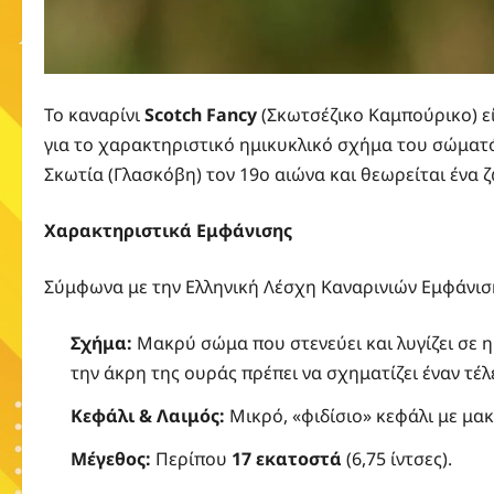
Το καναρίνι
Scotch Fancy
(Σκωτσέζικο Καμπούρικο) εί
για το χαρακτηριστικό ημικυκλικό σχήμα του σώματό
Σκωτία (Γλασκόβη) τον 19ο αιώνα και θεωρείται ένα 
Χαρακτηριστικά Εμφάνισης
Σύμφωνα με την Ελληνική Λέσχη Καναρινιών Εμφάνισης
Σχήμα:
Μακρύ σώμα που στενεύει και λυγίζει σε 
την άκρη της ουράς πρέπει να σχηματίζει έναν τέλ
Κεφάλι & Λαιμός:
Μικρό, «φιδίσιο» κεφάλι με μακ
Μέγεθος:
Περίπου
17 εκατοστά
(6,75 ίντσες).