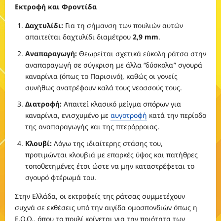
Εκτροφή και Φροντίδα
Δαχτυλίδι:
Για τη σήμανση των πουλιών αυτών
απαιτείται δαχτυλίδι διαμέτρου
2,9 mm
.
Αναπαραγωγή:
Θεωρείται σχετικά εύκολη ράτσα στην
αναπαραγωγή σε σύγκριση με άλλα “δύσκολα” σγουρά
καναρίνια (όπως το Παρισινό), καθώς οι γονείς
συνήθως ανατρέφουν καλά τους νεοσσούς τους.
Διατροφή:
Απαιτεί κλασικό μείγμα σπόρων για
καναρίνια, ενισχυμένο με
αυγοτροφή
κατά την περίοδο
της αναπαραγωγής και της πτερόρροιας.
Κλουβί:
Λόγω της ιδιαίτερης στάσης του,
προτιμώνται κλουβιά με επαρκές ύψος και πατήθρες
τοποθετημένες έτσι ώστε να μην καταστρέφεται το
σγουρό φτέρωμά του.
Στην Ελλάδα, οι εκτροφείς της ράτσας συμμετέχουν
συχνά σε εκθέσεις υπό την αιγίδα ομοσπονδιών όπως η
Ε.Ο.Ο., όπου το πουλί κρίνεται για την ποιότητα των