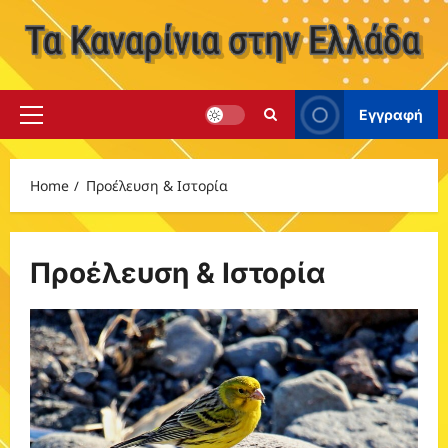
Skip
to
content
Εγγραφή
Primary
Menu
Home
Προέλευση & Iστορία
Προέλευση & Iστορία