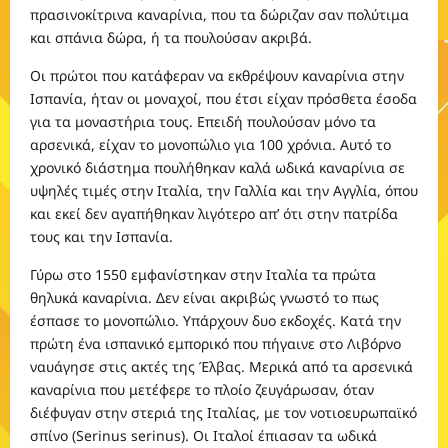
πρασινοκίτρινα καναρίνια, που τα δώριζαν σαν πολύτιμα
και σπάνια δώρα, ή τα πουλούσαν ακριβά.
Οι πρώτοι που κατάφεραν να εκθρέψουν καναρίνια στην
Ισπανία, ήταν οι μοναχοί, που έτσι είχαν πρόσθετα έσοδα
για τα μοναστήρια τους. Επειδή πουλούσαν μόνο τα
αρσενικά, είχαν το μονοπώλιο για 100 χρόνια. Αυτό το
χρονικό διάστημα πουλήθηκαν καλά ωδικά καναρίνια σε
υψηλές τιμές στην Ιταλία, την Γαλλία και την Αγγλία, όπου
και εκεί δεν αγαπήθηκαν λιγότερο απ’ ότι στην πατρίδα
τους και την Ισπανία.
Γύρω στο 1550 εμφανίστηκαν στην Ιταλία τα πρώτα
θηλυκά καναρίνια. Δεν είναι ακριβώς γνωστό το πως
έσπασε το μονοπώλιο. Υπάρχουν δυο εκδοχές. Κατά την
πρώτη ένα ισπανικό εμπορικό που πήγαινε στο Λιβόρνο
ναυάγησε στις ακτές της Έλβας. Μερικά από τα αρσενικά
καναρίνια που μετέφερε το πλοίο ζευγάρωσαν, όταν
διέφυγαν στην στεριά της Ιταλίας, με τον νοτιοευρωπαϊκό
σπίνο (Serinus serinus). Οι Ιταλοί έπιασαν τα ωδικά