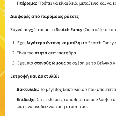
Πτέρωμα:
Πρέπει να είναι λείο, μεταξένιο και να
Διαφορές από παρόμοιες ράτσες
Συχνά συγχέεται με το
Scotch Fancy
(Σκωτσέζικο καμ
Έχει
λιγότερο έντονη καμπύλη
(το Scotch Fancy 
Είναι πιο
στητό
στην πατήθρα.
Έχει πιο
στενούς ώμους
σε σχέση με το Βελγικό 
Εκτροφή και Δακτυλίδι
Δακτυλίδι:
Το μέγεθος δακτυλιδιού που απαιτείτα
Επίδειξη:
Στις εκθέσεις τοποθετείται σε κλουβί τ
ώστε να αναδεικνύεται η στάση του.