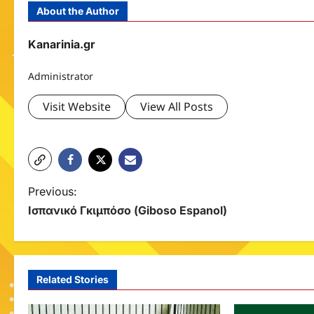
About the Author
Kanarinia.gr
Administrator
Visit Website
View All Posts
P
Previous:
Ισπανικό Γκιμπόσο (Giboso Espanol)
o
s
t
Related Stories
n