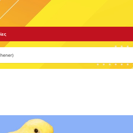
ίες
hener)