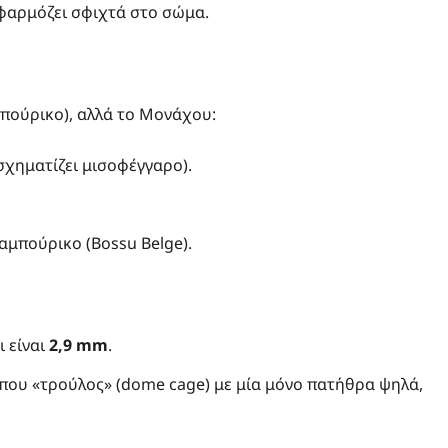
 εφαρμόζει σφιχτά στο σώμα.
πούρικο), αλλά το Μονάχου:
σχηματίζει μισοφέγγαρο).
καμπούρικο (Bossu Belge).
ι είναι
2,9 mm
.
ύπου «τρούλος» (dome cage) με μία μόνο πατήθρα ψηλά,