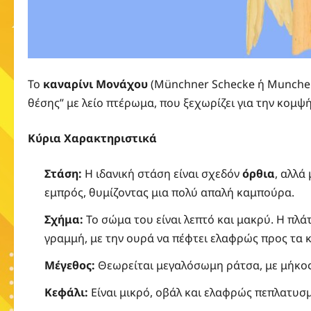
Το
καναρίνι Μονάχου
(Münchner Schecke ή Munchene
θέσης” με λείο πτέρωμα, που ξεχωρίζει για την κομψ
Κύρια Χαρακτηριστικά
Στάση:
Η ιδανική στάση είναι σχεδόν
όρθια
, αλλά
εμπρός, θυμίζοντας μια πολύ απαλή καμπούρα.
Σχήμα:
Το σώμα του είναι λεπτό και μακρύ. Η πλά
γραμμή, με την ουρά να πέφτει ελαφρώς προς τα 
Μέγεθος:
Θεωρείται μεγαλόσωμη ράτσα, με μήκος
Κεφάλι:
Είναι μικρό, οβάλ και ελαφρώς πεπλατυσ