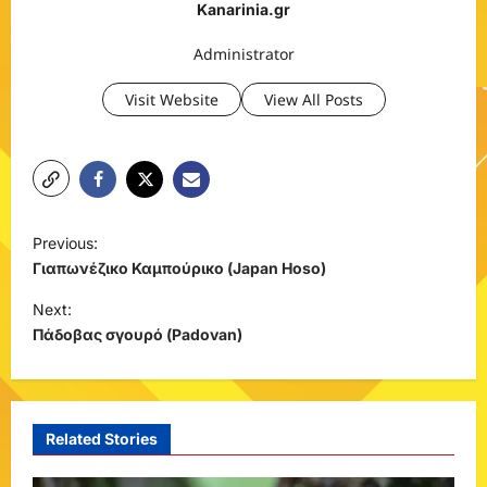
Kanarinia.gr
Administrator
Visit Website
View All Posts
P
Previous:
o
Γιαπωνέζικο Καμπούρικο (Japan Hoso)
s
Next:
t
Πάδοβας σγουρό (Padovan)
n
a
v
Related Stories
i