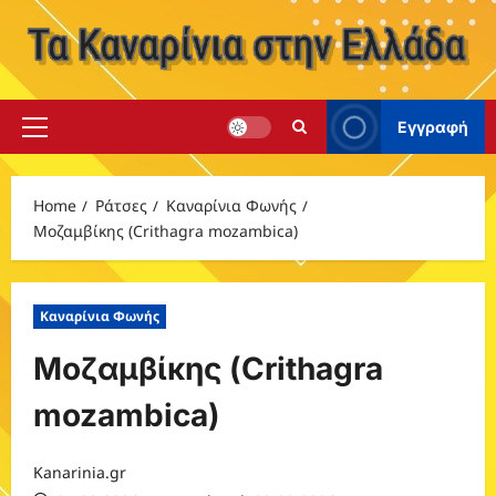
Skip
to
content
Εγγραφή
Primary
Menu
Home
Ράτσες
Καναρίνια Φωνής
Μοζαμβίκης (Crithagra mozambica)
Καναρίνια Φωνής
Μοζαμβίκης (Crithagra
mozambica)
Kanarinia.gr