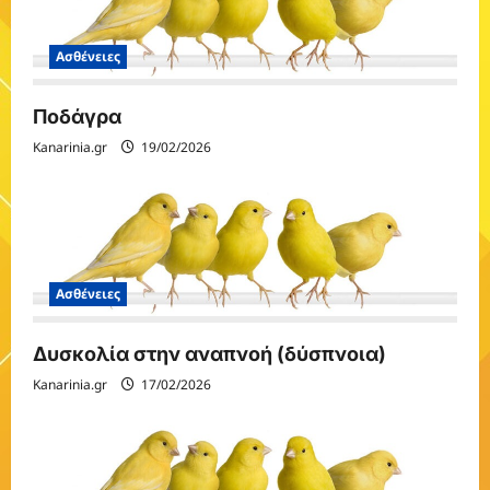
t
Ασθένειες
i
o
Ποδάγρα
n
Kanarinia.gr
19/02/2026
Ασθένειες
Δυσκολία στην αναπνοή (δύσπνοια)
Kanarinia.gr
17/02/2026